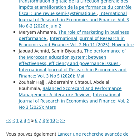
transformation digitale de la Direction générale des
impôts et amélioration de la performance du contrôle
fiscal : une revue semi-systématique
,
International
Journal of Research in Economics and Finance: Vol. 3
No 6-2 (2026): Juin 2
Meryem Ahmame,
The role of marketing in business
performance
,
International Journal of Research in
Economics and Finance: Vol. 2 No 11 (2025): Novembre
Jaouad Achnid, Samir Biyouda,
The performance of
the Moroccan education system: between
effectiveness, efficiency and governance issues
,
International Journal of Research in Economics and
Finance: Vol. 3 No 5 (2026): Mai
Zouhair Hajji, Abderrahim Chtaoui, Abdelali
Bouhmala,
Balanced Scorecard and Performance
Management: A literature Review
,
International
Journal of Research in Economics and Finance: Vol. 2
No 3 (2025): Mars
<<
<
1
2
3
4
5
6
7
8
9
10
>
>>
Vous pouvez également
Lancer une recherche avancée de