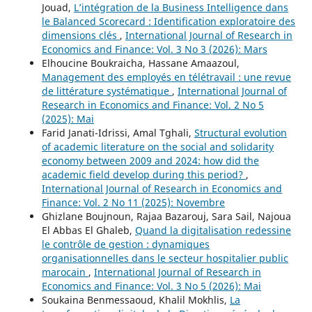
Jouad,
L’intégration de la Business Intelligence dans
le Balanced Scorecard : Identification exploratoire des
dimensions clés
,
International Journal of Research in
Economics and Finance: Vol. 3 No 3 (2026): Mars
Elhoucine Boukraicha, Hassane Amaazoul,
Management des employés en télétravail : une revue
de littérature systématique
,
International Journal of
Research in Economics and Finance: Vol. 2 No 5
(2025): Mai
Farid Janati-Idrissi, Amal Tghali,
Structural evolution
of academic literature on the social and solidarity
economy between 2009 and 2024: how did the
academic field develop during this period?
,
International Journal of Research in Economics and
Finance: Vol. 2 No 11 (2025): Novembre
Ghizlane Boujnoun, Rajaa Bazarouj, Sara Sail, Najoua
El Abbas El Ghaleb,
Quand la digitalisation redessine
le contrôle de gestion : dynamiques
organisationnelles dans le secteur hospitalier public
marocain
,
International Journal of Research in
Economics and Finance: Vol. 3 No 5 (2026): Mai
Soukaina Benmessaoud, Khalil Mokhlis,
La