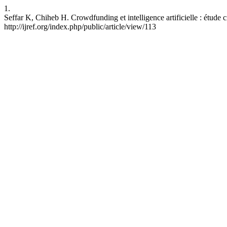
1.
Seffar K, Chiheb H. Crowdfunding et intelligence artificielle : étude 
http://ijref.org/index.php/public/article/view/113