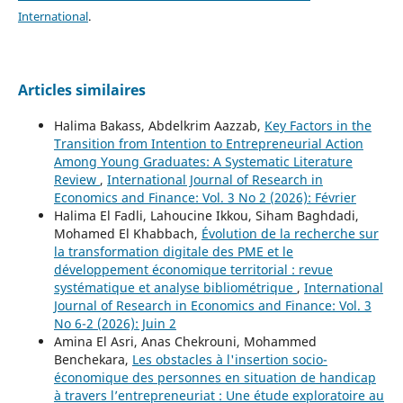
International
.
Articles similaires
Halima Bakass, Abdelkrim Aazzab,
Key Factors in the
Transition from Intention to Entrepreneurial Action
Among Young Graduates: A Systematic Literature
Review
,
International Journal of Research in
Economics and Finance: Vol. 3 No 2 (2026): Février
Halima El Fadli, Lahoucine Ikkou, Siham Baghdadi,
Mohamed El Khabbach,
Évolution de la recherche sur
la transformation digitale des PME et le
développement économique territorial : revue
systématique et analyse bibliométrique
,
International
Journal of Research in Economics and Finance: Vol. 3
No 6-2 (2026): Juin 2
Amina El Asri, Anas Chekrouni, Mohammed
Benchekara,
Les obstacles à l'insertion socio-
économique des personnes en situation de handicap
à travers l’entrepreneuriat : Une étude exploratoire au