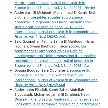
Maroc
,
International Journal of Research in
Economics and Finance: Vol. 2 No 2 (2025): Février
Abdesslam El Mchiouit, Mohammed El Kamli, Brahim
Elotmani,
Inégalités sociales et croissance
économique régionale au Maroc : modélisation
spatiale sur données de panel, 2016-2021
,
International Journal of Research in Economics and
Finance: Vol. 2 No 8 (2025): Août
Said Goumghar, Fatima Zahra El Mahfoudi, Hana
Jaouhari, Siham Baghdadi, Faical Zoubir,
Les
compétences entrepreneuriales à l'ère de
l'intelligence artificielle : Proposition d'un modèle
conceptuel
,
International Journal of Research in
Economics and Finance: Vol. 3 No 4 (2026): Avril
Dounia Boudad, Sara Oudmine,
L’économie du
bonheur au Maroc: Enjeux et perspectives
,
International Journal of Research in Economics and
Finance: Vol. 2 No 5 (2025): Mai
Abderrahim Eljadidi, Samir Zahir, Abdellah
Elboussadi, Mohamed Jamal El Ibrahimi, Nabil
Ouarsafi, Khalid Sadiqi,
Analyse bibliométrique des
liens entre la performance globale et la performance