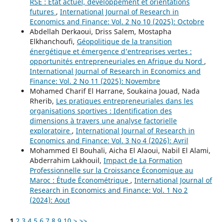
RSE : État actuel, développement et orientations
futures
,
International Journal of Research in
Economics and Finance: Vol. 2 No 10 (2025): Octobre
Abdellah Derkaoui, Driss Salem, Mostapha
Elkhanchoufi,
Géopolitique de la transition
énergétique et émergence d’entreprises vertes :
opportunités entrepreneuriales en Afrique du Nord
,
International Journal of Research in Economics and
Finance: Vol. 2 No 11 (2025): Novembre
Mohamed Charif El Harrane, Soukaina Jouad, Nada
Rherib,
Les pratiques entrepreneuriales dans les
organisations sportives : Identification des
dimensions à travers une analyse factorielle
exploratoire
,
International Journal of Research in
Economics and Finance: Vol. 3 No 4 (2026): Avril
Mohammed El Bouhali, Aicha El Alaoui, Nabil El Alami,
Abderrahim Lakhouil,
Impact de La Formation
Professionnelle sur la Croissance Économique au
Maroc : Étude Économétrique
,
International Journal of
Research in Economics and Finance: Vol. 1 No 2
(2024): Aout
1
2
3
4
5
6
7
8
9
10
>
>>