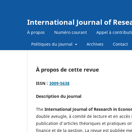
International Journal of Res
À propos
Numéro courant
Appel à contribut
Politiques du journal
Archives
Contact
À propos de cette revue
ISSN :
3009-5638
Description du journal
The
International Journal of Research in Econ
double aveugle, à comité de lecture et en accès l
publication d'articles théoriques et pratiques o
finance et de la gestion. La revue est publiée m