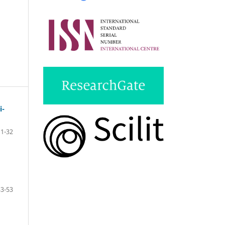
i-
1-32
33-53