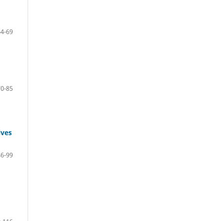
54-69
70-85
ives
86-99