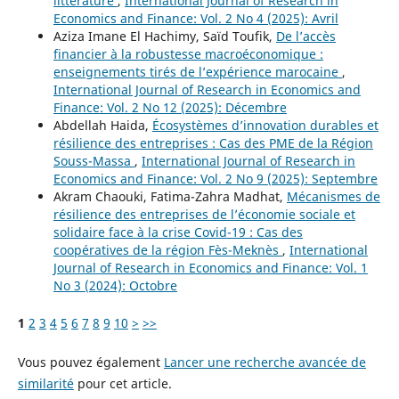
littérature
,
International Journal of Research in
Economics and Finance: Vol. 2 No 4 (2025): Avril
Aziza Imane El Hachimy, Saïd Toufik,
De l’accès
financier à la robustesse macroéconomique :
enseignements tirés de l’expérience marocaine
,
International Journal of Research in Economics and
Finance: Vol. 2 No 12 (2025): Décembre
Abdellah Haida,
Écosystèmes d’innovation durables et
résilience des entreprises : Cas des PME de la Région
Souss-Massa
,
International Journal of Research in
Economics and Finance: Vol. 2 No 9 (2025): Septembre
Akram Chaouki, Fatima-Zahra Madhat,
Mécanismes de
résilience des entreprises de l’économie sociale et
solidaire face à la crise Covid-19 : Cas des
coopératives de la région Fès-Meknès
,
International
Journal of Research in Economics and Finance: Vol. 1
No 3 (2024): Octobre
1
2
3
4
5
6
7
8
9
10
>
>>
Vous pouvez également
Lancer une recherche avancée de
similarité
pour cet article.