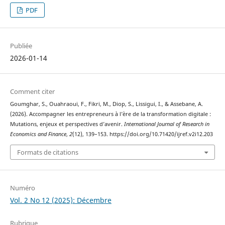
PDF
Publiée
2026-01-14
Comment citer
Goumghar, S., Ouahraoui, F., Fikri, M., Diop, S., Lissigui, I., & Assebane, A.
(2026). Accompagner les entrepreneurs à l’ère de la transformation digitale :
Mutations, enjeux et perspectives d’avenir.
International Journal of Research in
Economics and Finance
,
2
(12), 139–153. https://doi.org/10.71420/ijref.v2i12.203
Formats de citations
Numéro
Vol. 2 No 12 (2025): Décembre
Rubrique