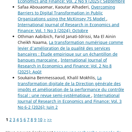
Economics and Finance: Vol. 2 No 9 (2025): Septembre
Safaa Abouaomar, Kaoutar Alhaderi,
Overcoming
Barriers to Digital Transformation in Public
Organizations using the McKinsey 7S Model
,
International Journal of Research in Economics and
Finance: Vol. 1 No 3 (2024): Octobre
Othman Aabibich, Farid Janati-Idrissi, Ma El Ainin
Cheikh Naama,
La transformation numérique comme
levier d'amélioration de la qualité des services
bancaires : Étude empirique sur un échantillon de
banques marocaine
,
International Journal of
Research in Economics and Finance: Vol. 2 No 8
(2025): Août
Soukaina Benmessaoud, Khalil Mokhlis,
La
transformation digitale de la Direction générale des
impôts et amélioration de la performance du contrôle
fiscal : une revue semi-systématique
,
International
Journal of Research in Economics and Finance: Vol. 3
No 6-2 (2026): Juin 2
1
2
3
4
5
6
7
8
9
10
>
>>