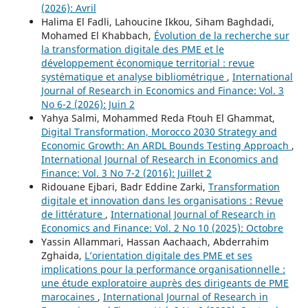
(2026): Avril
Halima El Fadli, Lahoucine Ikkou, Siham Baghdadi,
Mohamed El Khabbach,
Évolution de la recherche sur
la transformation digitale des PME et le
développement économique territorial : revue
systématique et analyse bibliométrique
,
International
Journal of Research in Economics and Finance: Vol. 3
No 6-2 (2026): Juin 2
Yahya Salmi, Mohammed Reda Ftouh El Ghammat,
Digital Transformation, Morocco 2030 Strategy and
Economic Growth: An ARDL Bounds Testing Approach
,
International Journal of Research in Economics and
Finance: Vol. 3 No 7-2 (2016): Juillet 2
Ridouane Ejbari, Badr Eddine Zarki,
Transformation
digitale et innovation dans les organisations : Revue
de littérature
,
International Journal of Research in
Economics and Finance: Vol. 2 No 10 (2025): Octobre
Yassin Allammari, Hassan Aachaach, Abderrahim
Zghaida,
L’orientation digitale des PME et ses
implications pour la performance organisationnelle :
une étude exploratoire auprès des dirigeants de PME
marocaines
,
International Journal of Research in