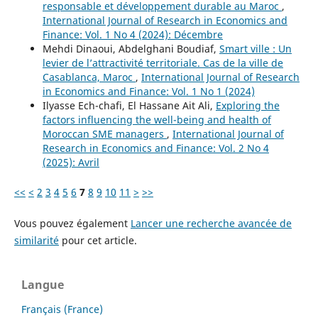
responsable et développement durable au Maroc
,
International Journal of Research in Economics and
Finance: Vol. 1 No 4 (2024): Décembre
Mehdi Dinaoui, Abdelghani Boudiaf,
Smart ville : Un
levier de l’attractivité territoriale. Cas de la ville de
Casablanca, Maroc
,
International Journal of Research
in Economics and Finance: Vol. 1 No 1 (2024)
Ilyasse Ech-chafi, El Hassane Ait Ali,
Exploring the
factors influencing the well-being and health of
Moroccan SME managers
,
International Journal of
Research in Economics and Finance: Vol. 2 No 4
(2025): Avril
<<
<
2
3
4
5
6
7
8
9
10
11
>
>>
Vous pouvez également
Lancer une recherche avancée de
similarité
pour cet article.
Langue
Français (France)