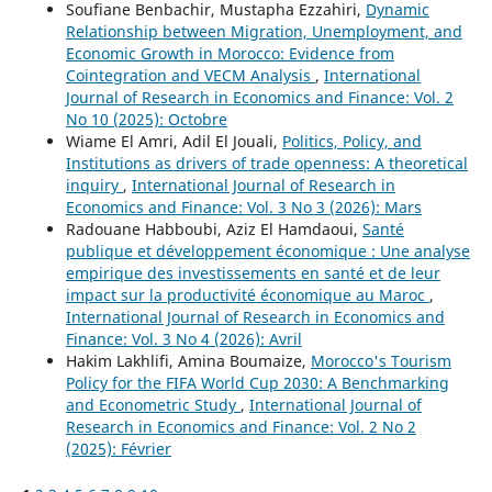
Soufiane Benbachir, Mustapha Ezzahiri,
Dynamic
Relationship between Migration, Unemployment, and
Economic Growth in Morocco: Evidence from
Cointegration and VECM Analysis
,
International
Journal of Research in Economics and Finance: Vol. 2
No 10 (2025): Octobre
Wiame El Amri, Adil El Jouali,
Politics, Policy, and
Institutions as drivers of trade openness: A theoretical
inquiry
,
International Journal of Research in
Economics and Finance: Vol. 3 No 3 (2026): Mars
Radouane Habboubi, Aziz El Hamdaoui,
Santé
publique et développement économique : Une analyse
empirique des investissements en santé et de leur
impact sur la productivité économique au Maroc
,
International Journal of Research in Economics and
Finance: Vol. 3 No 4 (2026): Avril
Hakim Lakhlifi, Amina Boumaize,
Morocco's Tourism
Policy for the FIFA World Cup 2030: A Benchmarking
and Econometric Study
,
International Journal of
Research in Economics and Finance: Vol. 2 No 2
(2025): Février