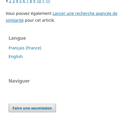
1
2
3
4
5
6
7
8
9
10
>
>>
Vous pouvez également
Lancer une recherche avancée de
similarité
pour cet article.
Langue
Français (France)
English
Naviguer
Faire une soumission