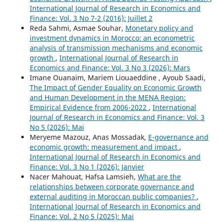
International Journal of Research in Economics and
Finance: Vol. 3 No 7-2 (2016): Juillet 2
Reda Sahmi, Asmae Souhar,
Monetary policy and
investment dynamics in Morocco: an econometric
analysis of transmission mechanisms and economic
growth
,
International Journal of Research in
Economics and Finance: Vol. 3 No 3 (2026): Mars
Imane Ouanaim, Mariem Liouaeddine , Ayoub Saadi,
The Impact of Gender Equality on Economic Growth
and Human Development in the MENA Region:
Empirical Evidence from 2006-2022
,
International
Journal of Research in Economics and Finance: Vol. 3
No 5 (2026): Mai
Meryeme Mazouz, Anas Mossadak,
E-governance and
economic growth: measurement and impact
,
International Journal of Research in Economics and
Finance: Vol. 3 No 1 (2026): Janvier
Nacer Mahouat, Hafsa Lamsieh,
What are the
relationships between corporate governance and
external auditing in Moroccan public companies?
,
International Journal of Research in Economics and
Finance: Vol. 2 No 5 (2025): Mai