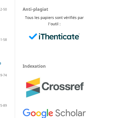
Anti-plagiat
32-50
Tous les papiers sont vérifiés par
l'outil :
51-58
e
Indexation
59-74
75-89