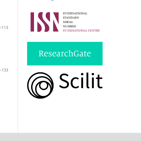
-113
-133