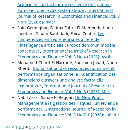
Artificielle : un facteur de résilience du système
agricole : Une revue systématique
,
International
Journal of Research in Economics and Finance: Vol. 3
No 1 (2026): Janvier
Said Goumghar, Fatima Zahra El Mahfoudi, Hana
Jaouhari, Siham Baghdadi, Faical Zoubir,
Les
compétences entrepreneuriales à l'ère de
l'intelligence artificielle : Proposition d'un modèle
conceptuel
,
International Journal of Research in
Economics and Finance: Vol. 3 No 4 (2026): Avril
Mohamed Charif El Harrane, Soukaina Jouad, Nada
Rherib,
Digitalisation des ressources humaines et
performance organisationnelle : Identification des
dimensions à travers une analyse factorielle
exploratoire
,
International Journal of Research in
Economics and Finance: Vol. 3 No 3 (2026): Mars
Nabil Zarki, Sanae El Beggar,
Du New Public
Management à la gestion des risques : un levier de
performance
,
International Journal of Research in
Economics and Finance: Vol. 3 No 7-1 (2026): Juillet 1
<<
<
1
2
3
4
5
6
7
8
9
10
>
>>