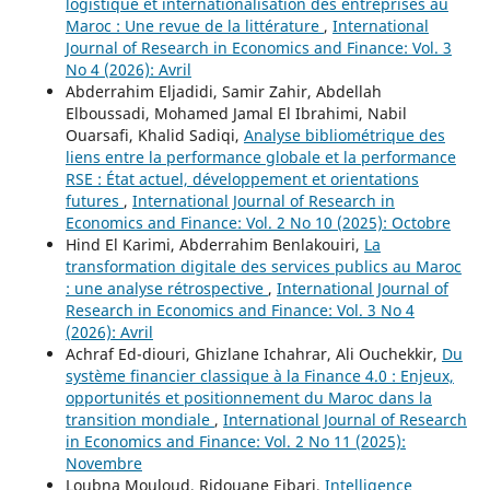
logistique et internationalisation des entreprises au
Maroc : Une revue de la littérature
,
International
Journal of Research in Economics and Finance: Vol. 3
No 4 (2026): Avril
Abderrahim Eljadidi, Samir Zahir, Abdellah
Elboussadi, Mohamed Jamal El Ibrahimi, Nabil
Ouarsafi, Khalid Sadiqi,
Analyse bibliométrique des
liens entre la performance globale et la performance
RSE : État actuel, développement et orientations
futures
,
International Journal of Research in
Economics and Finance: Vol. 2 No 10 (2025): Octobre
Hind El Karimi, Abderrahim Benlakouiri,
La
transformation digitale des services publics au Maroc
: une analyse rétrospective
,
International Journal of
Research in Economics and Finance: Vol. 3 No 4
(2026): Avril
Achraf Ed-diouri, Ghizlane Ichahrar, Ali Ouchekkir,
Du
système financier classique à la Finance 4.0 : Enjeux,
opportunités et positionnement du Maroc dans la
transition mondiale
,
International Journal of Research
in Economics and Finance: Vol. 2 No 11 (2025):
Novembre
Loubna Mouloud, Ridouane Ejbari,
Intelligence