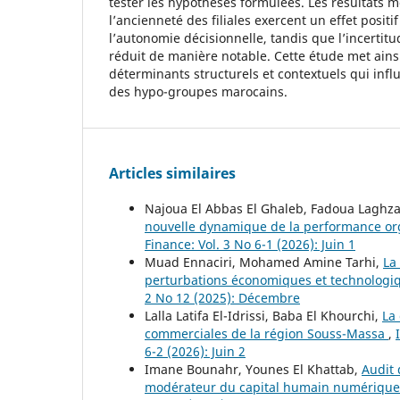
tester les hypothèses formulées. Les résultats mo
l’ancienneté des filiales exercent un effet positif 
l’autonomie décisionnelle, tandis que l’incertit
réduit de manière notable. Cette étude met ains
déterminants structurels et contextuels qui inf
des hypo-groupes marocains.
Articles similaires
Najoua El Abbas El Ghaleb, Fadoua Laghz
nouvelle dynamique de la performance or
Finance: Vol. 3 No 6-1 (2026): Juin 1
Muad Ennaciri, Mohamed Amine Tarhi,
La
perturbations économiques et technolog
2 No 12 (2025): Décembre
Lalla Latifa El-Idrissi, Baba El Khourchi,
La
commerciales de la région Souss-Massa
,
6-2 (2026): Juin 2
Imane Bounahr, Younes El Khattab,
Audit 
modérateur du capital humain numériqu