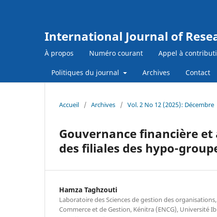
International Journal of Res
À propos
Numéro courant
Appel à contribut
Politiques du journal
Archives
Contact
Accueil
/
Archives
/
Vol. 2 No 12 (2025): Décembre
Gouvernance financière et 
des filiales des hypo-grou
Hamza Taghzouti
Laboratoire des Sciences de gestion des organisations,
Commerce et de Gestion, Kénitra (ENCG), Université Ibn