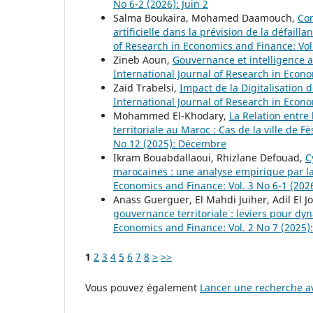
No 6-2 (2026): Juin 2
Salma Boukaira, Mohamed Daamouch,
Com
artificielle dans la prévision de la défaill
of Research in Economics and Finance: Vol.
Zineb Aoun,
Gouvernance et intelligence a
International Journal of Research in Econ
Zaid Trabelsi,
Impact de la Digitalisation
International Journal of Research in Econo
Mohammed El-Khodary,
La Relation entre
territoriale au Maroc : Cas de la ville de F
No 12 (2025): Décembre
Ikram Bouabdallaoui, Rhizlane Defouad,
C
marocaines : une analyse empirique par 
Economics and Finance: Vol. 3 No 6-1 (2026
Anass Guerguer, El Mahdi Juiher, Adil El Jo
gouvernance territoriale : leviers pour dyn
Economics and Finance: Vol. 2 No 7 (2025): 
1
2
3
4
5
6
7
8
>
>>
Vous pouvez également
Lancer une recherche av