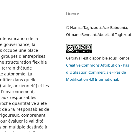
Licence
© Hamza Taghzouti, Aziz Babounia,
Otmane Bennani, Abdellatif Taghzout
tensification de la
e gouvernance, la
es occupe une place
s groupes d’entreprises.
Ce travail est disponible sous licence
e structuration flexible
Creative Commons Attribution - Pas
n terrain d’étude
d'Utilisation Commerciale - Pas de
te autonomie. La
Modification 4.0 International
.
ntifier dans quelle
taille, ancienneté) et les
e l’environnement,
e aux responsables
roche quantitative a été
ès de 246 responsables de
es rigoureux, comprenant
ur évaluer la validité
sion multiple destinée à