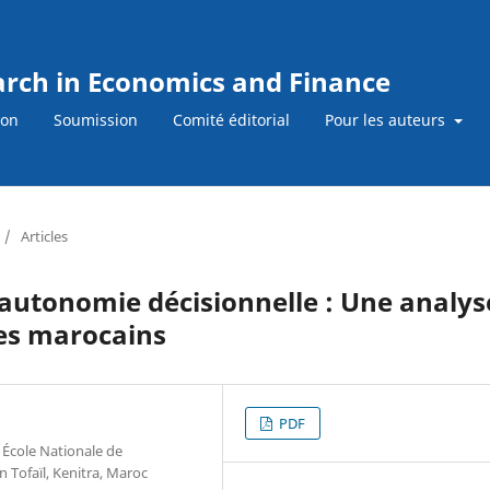
earch in Economics and Finance
ion
Soumission
Comité éditorial
Pour les auteurs
/
Articles
autonomie décisionnelle : Une analys
pes marocains
PDF
 École Nationale de
 Tofaïl, Kenitra, Maroc