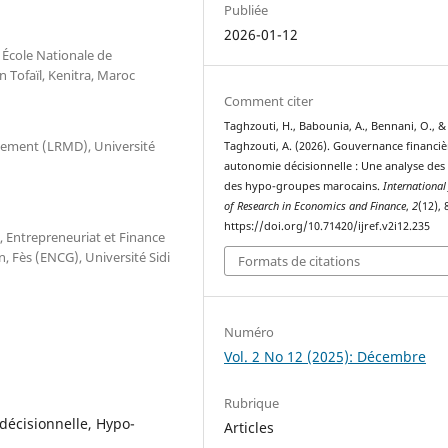
Publiée
2026-01-12
 École Nationale de
 Tofaïl, Kenitra, Maroc
Comment citer
Taghzouti, H., Babounia, A., Bennani, O., &
ement (LRMD), Université
Taghzouti, A. (2026). Gouvernance financiè
autonomie décisionnelle : Une analyse des f
des hypo-groupes marocains.
International
of Research in Economics and Finance
,
2
(12),
https://doi.org/10.71420/ijref.v2i12.235
 Entrepreneuriat et Finance
 Fès (ENCG), Université Sidi
Formats de citations
Numéro
Vol. 2 No 12 (2025): Décembre
Rubrique
décisionnelle, Hypo-
Articles