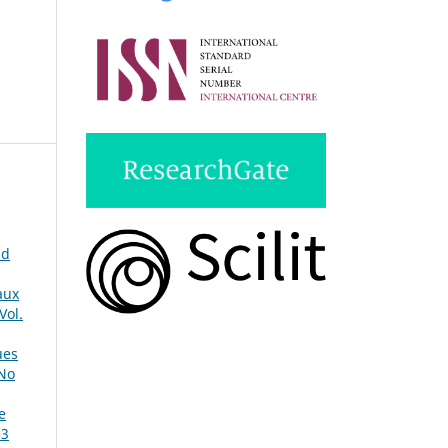
nd
aux
Vol.
ues
 No
e
 3