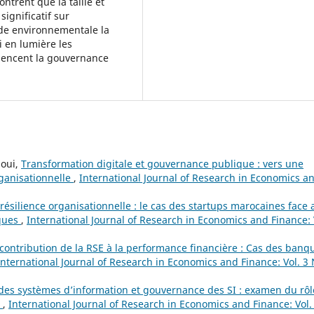
ntrent que la taille et
significatif sur
ude environnementale la
i en lumière les
luencent la gouvernance
aoui,
Transformation digitale et gouvernance publique : vers une
ganisationnelle
,
International Journal of Research in Economics a
 résilience organisationnelle : le cas des startups marocaines face 
iques
,
International Journal of Research in Economics and Finance: 
 contribution de la RSE à la performance financière : Cas des banq
International Journal of Research in Economics and Finance: Vol. 3
des systèmes d’information et gouvernance des SI : examen du rôl
e
,
International Journal of Research in Economics and Finance: Vol.