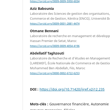
https://orcid.org/0009-0009-5950-6034
Aziz Babounia
Laboratoire des Sciences de gestion des organisations,
Commerce et de Gestion, Kénitra (ENCG), Université Ibn
https://orcid.org/0009-0001-2881-4474
Otmane Bennani
Laboratoire de recherche en management et développ
Hassan Premier de Setat, Maroc
https://orcid.org/0009-0009-4054-4196
Abdellatif Taghzouti
Laboratoire de Recherche et d’études en Management,
(LAREMEF), École Nationale de Commerce et de Gestion,
Mohammed Ben Abdellah, Fès, Maroc
https://orcid.org/0000-0002-6722-6253
DOI :
https://doi.org/10.71420/ijref.v2i12.235
Mots-clés :
Gouvernance financière, Autonomie 