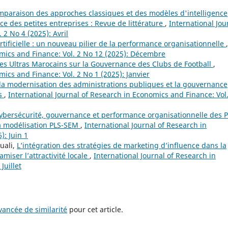
paraison des approches classiques et des modèles d'intelligence
ance des petites entreprises : Revue de littérature
,
International Jou
 2 No 4 (2025): Avril
rtificielle : un nouveau pilier de la performance organisationnelle
,
omics and Finance: Vol. 2 No 12 (2025): Décembre
 des Ultras Marocains sur la Gouvernance des Clubs de Football
,
mics and Finance: Vol. 2 No 1 (2025): Janvier
 la modernisation des administrations publiques et la gouvernance
ès
,
International Journal of Research in Economics and Finance: Vol.
ybersécurité, gouvernance et performance organisationnelle des 
la modélisation PLS-SEM
,
International Journal of Research in
): Juin 1
uali,
L’intégration des stratégies de marketing d’influence dans la
amiser l’attractivité locale
,
International Journal of Research in
Juillet
ancée de similarité
pour cet article.