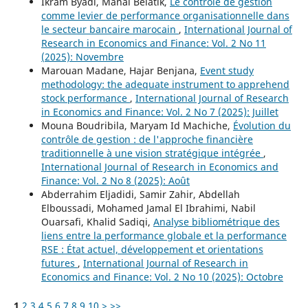
Ikram Byadi, Manal Belatik,
Le contrôle de gestion
comme levier de performance organisationnelle dans
le secteur bancaire marocain
,
International Journal of
Research in Economics and Finance: Vol. 2 No 11
(2025): Novembre
Marouan Madane, Hajar Benjana,
Event study
methodology: the adequate instrument to apprehend
stock performance
,
International Journal of Research
in Economics and Finance: Vol. 2 No 7 (2025): Juillet
Mouna Boudribila, Maryam Id Machiche,
Évolution du
contrôle de gestion : de l'approche financière
traditionnelle à une vision stratégique intégrée
,
International Journal of Research in Economics and
Finance: Vol. 2 No 8 (2025): Août
Abderrahim Eljadidi, Samir Zahir, Abdellah
Elboussadi, Mohamed Jamal El Ibrahimi, Nabil
Ouarsafi, Khalid Sadiqi,
Analyse bibliométrique des
liens entre la performance globale et la performance
RSE : État actuel, développement et orientations
futures
,
International Journal of Research in
Economics and Finance: Vol. 2 No 10 (2025): Octobre
1
2
3
4
5
6
7
8
9
10
>
>>