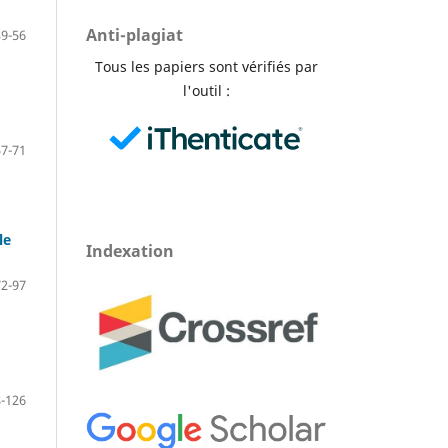
Anti-plagiat
39-56
Tous les papiers sont vérifiés par
l'outil :
57-71
le
Indexation
72-97
-126