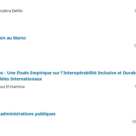
Ezzahra Dehbi
tion au Maroc
s : Une Étude Empirique sur l’Interopérabilité Inclusive et Durab
dèles Internationaux
zouz El Hamma
 administrations publiques
98