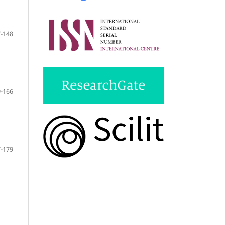
-148
-166
-179