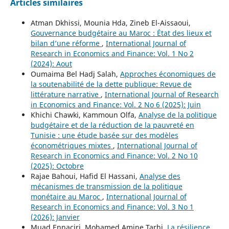
Articles similaires
Atman Dkhissi, Mounia Hda, Zineb El-Aissaoui,
Gouvernance budgétaire au Maroc : État des lieux et
bilan d’une réforme
,
International Journal of
Research in Economics and Finance: Vol. 1 No 2
(2024): Aout
Oumaima Bel Hadj Salah,
Approches économiques de
la soutenabilité de la dette publique: Revue de
littérature narrative
,
International Journal of Research
in Economics and Finance: Vol. 2 No 6 (2025): Juin
Khichi Chawki, Kammoun Olfa,
Analyse de la politique
budgétaire et de la réduction de la pauvreté en
Tunisie : une étude basée sur des modèles
économétriques mixtes
,
International Journal of
Research in Economics and Finance: Vol. 2 No 10
(2025): Octobre
Rajae Bahoui, Hafid El Hassani,
Analyse des
mécanismes de transmission de la politique
monétaire au Maroc
,
International Journal of
Research in Economics and Finance: Vol. 3 No 1
(2026): Janvier
Muad Ennaciri, Mohamed Amine Tarhi,
La résilience