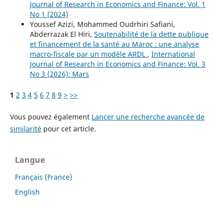
Journal of Research in Economics and Finance: Vol. 1
No 1 (2024)
Youssef Azizi, Mohammed Oudrhiri Safiani,
Abderrazak El Hiri,
Soutenabilité de la dette publique
et financement de la santé au Maroc : une analyse
macro-fiscale par un modèle ARDL
,
International
Journal of Research in Economics and Finance: Vol. 3
No 3 (2026): Mars
1
2
3
4
5
6
7
8
9
>
>>
Vous pouvez également
Lancer une recherche avancée de
similarité
pour cet article.
Langue
Français (France)
English