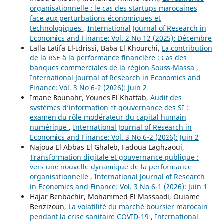
organisationnelle : le cas des startups marocaines
face aux perturbations économiques et
technologiques
,
International Journal of Research in
Economics and Finance: Vol. 2 No 12 (2025): Décembre
Lalla Latifa El-Idrissi, Baba El Khourchi,
La contribution
de la RSE à la performance financière : Cas des
banques commerciales de la région Souss-Massa
,
International Journal of Research in Economics and
Finance: Vol. 3 No 6-2 (2026): Juin 2
Imane Bounahr, Younes El Khattab,
Audit des
systèmes d’information et gouvernance des SI :
examen du rôle modérateur du capital humain
numérique
,
International Journal of Research in
Economics and Finance: Vol. 3 No 6-2 (2026): Juin 2
Najoua El Abbas El Ghaleb, Fadoua Laghzaoui,
Transformation digitale et gouvernance publique :
vers une nouvelle dynamique de la performance
organisationnelle
,
International Journal of Research
in Economics and Finance: Vol. 3 No 6-1 (2026): Juin 1
Hajar Benbachir, Mohammed El Massaadi, Ouiame
Benzizoun,
La volatilité du marché boursier marocain
pendant la crise sanitaire COVID-19
,
International