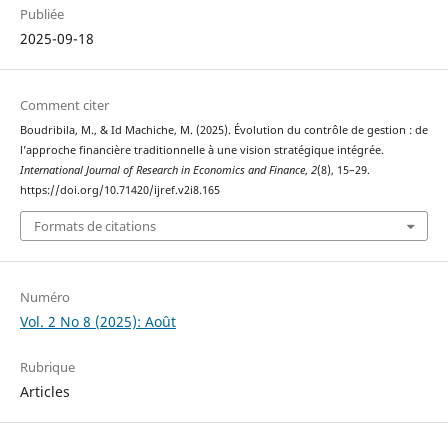
Publiée
2025-09-18
Comment citer
Boudribila, M., & Id Machiche, M. (2025). Évolution du contrôle de gestion : de
l’approche financière traditionnelle à une vision stratégique intégrée.
International Journal of Research in Economics and Finance
,
2
(8), 15–29.
https://doi.org/10.71420/ijref.v2i8.165
Formats de citations
Numéro
Vol. 2 No 8 (2025): Août
Rubrique
Articles