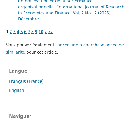
un nouveau pilier de la performance
organisationnelle
,
International Journal of Research
in Economics and Finance: Vol. 2 No 12 (2025):
Décembre
1
2
3
4
5
6
7
8
9
10
>
>>
Vous pouvez également
Lancer une recherche avancée de
similarité
pour cet article.
Langue
Français (France)
English
Naviguer