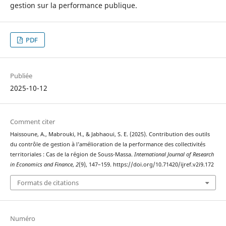
gestion sur la performance publique.
PDF
Publiée
2025-10-12
Comment citer
Haissoune, A., Mabrouki, H., & Jabhaoui, S. E. (2025). Contribution des outils
du contrôle de gestion à l’amélioration de la performance des collectivités
territoriales : Cas de la région de Souss-Massa.
International Journal of Research
in Economics and Finance
,
2
(9), 147–159. https://doi.org/10.71420/ijref.v2i9.172
Formats de citations
Numéro