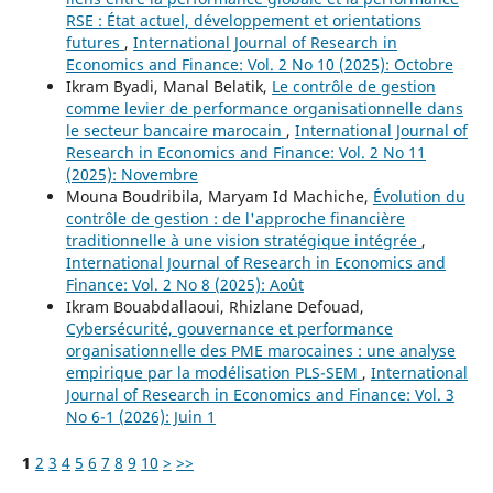
RSE : État actuel, développement et orientations
futures
,
International Journal of Research in
Economics and Finance: Vol. 2 No 10 (2025): Octobre
Ikram Byadi, Manal Belatik,
Le contrôle de gestion
comme levier de performance organisationnelle dans
le secteur bancaire marocain
,
International Journal of
Research in Economics and Finance: Vol. 2 No 11
(2025): Novembre
Mouna Boudribila, Maryam Id Machiche,
Évolution du
contrôle de gestion : de l'approche financière
traditionnelle à une vision stratégique intégrée
,
International Journal of Research in Economics and
Finance: Vol. 2 No 8 (2025): Août
Ikram Bouabdallaoui, Rhizlane Defouad,
Cybersécurité, gouvernance et performance
organisationnelle des PME marocaines : une analyse
empirique par la modélisation PLS-SEM
,
International
Journal of Research in Economics and Finance: Vol. 3
No 6-1 (2026): Juin 1
1
2
3
4
5
6
7
8
9
10
>
>>