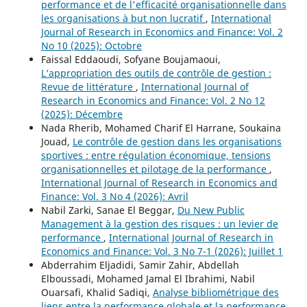
performance et de l'efficacité organisationnelle dans
les organisations à but non lucratif
,
International
Journal of Research in Economics and Finance: Vol. 2
No 10 (2025): Octobre
Faissal Eddaoudi, Sofyane Boujamaoui,
L’appropriation des outils de contrôle de gestion :
Revue de littérature
,
International Journal of
Research in Economics and Finance: Vol. 2 No 12
(2025): Décembre
Nada Rherib, Mohamed Charif El Harrane, Soukaina
Jouad,
Le contrôle de gestion dans les organisations
sportives : entre régulation économique, tensions
organisationnelles et pilotage de la performance
,
International Journal of Research in Economics and
Finance: Vol. 3 No 4 (2026): Avril
Nabil Zarki, Sanae El Beggar,
Du New Public
Management à la gestion des risques : un levier de
performance
,
International Journal of Research in
Economics and Finance: Vol. 3 No 7-1 (2026): Juillet 1
Abderrahim Eljadidi, Samir Zahir, Abdellah
Elboussadi, Mohamed Jamal El Ibrahimi, Nabil
Ouarsafi, Khalid Sadiqi,
Analyse bibliométrique des
liens entre la performance globale et la performance