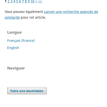
1
2
3
4
5
6
7
8
9
10
>
>>
Vous pouvez également
Lancer une recherche avancée de
similarité
pour cet article.
Langue
Français (France)
English
Naviguer
Faire une soumission