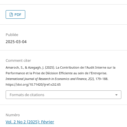
PDF
Publiée
2025-03-04
Comment citer
Amaroch, S., & Azegagh, J. (2025). La Contribution de l’Audit Interne sur la
Performance et la Prise de Décision Efficiente au sein de l’Entreprise.
International Journal of Research in Economics and Finance
,
2
(2), 179–188.
https://doi.org/10.71420/ijref.v2i2.65
Formats de citations
Numéro
Vol. 2 No 2 (2025): Février