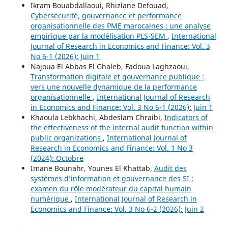
Ikram Bouabdallaoui, Rhizlane Defouad,
Cybersécurité, gouvernance et performance
organisationnelle des PME marocaines : une analyse
empirique par la modélisation PLS-SEM
,
International
Journal of Research in Economics and Finance: Vol. 3
No 6-1 (2026): Juin 1
Najoua El Abbas El Ghaleb, Fadoua Laghzaoui,
Transformation digitale et gouvernance publique :
vers une nouvelle dynamique de la performance
organisationnelle
,
International Journal of Research
in Economics and Finance: Vol. 3 No 6-1 (2026): Juin 1
Khaoula Lebkhachi, Abdeslam Chraibi,
Indicators of
the effectiveness of the internal audit function within
public organizations
,
International Journal of
Research in Economics and Finance: Vol. 1 No 3
(2024): Octobre
Imane Bounahr, Younes El Khattab,
Audit des
systèmes d’information et gouvernance des SI :
examen du rôle modérateur du capital humain
numérique
,
International Journal of Research in
Economics and Finance: Vol. 3 No 6-2 (2026): Juin 2