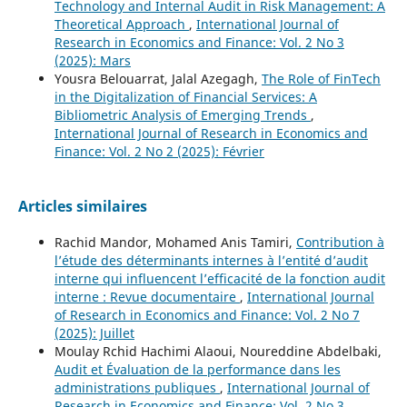
Technology and Internal Audit in Risk Management: A
Theoretical Approach
,
International Journal of
Research in Economics and Finance: Vol. 2 No 3
(2025): Mars
Yousra Belouarrat, Jalal Azegagh,
The Role of FinTech
in the Digitalization of Financial Services: A
Bibliometric Analysis of Emerging Trends
,
International Journal of Research in Economics and
Finance: Vol. 2 No 2 (2025): Février
Articles similaires
Rachid Mandor, Mohamed Anis Tamiri,
Contribution à
l’étude des déterminants internes à l’entité d’audit
interne qui influencent l’efficacité de la fonction audit
interne : Revue documentaire
,
International Journal
of Research in Economics and Finance: Vol. 2 No 7
(2025): Juillet
Moulay Rchid Hachimi Alaoui, Noureddine Abdelbaki,
Audit et Évaluation de la performance dans les
administrations publiques
,
International Journal of
Research in Economics and Finance: Vol. 2 No 3