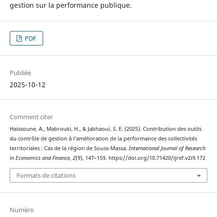
gestion sur la performance publique.
PDF
Publiée
2025-10-12
Comment citer
Haissoune, A., Mabrouki, H., & Jabhaoui, S. E. (2025). Contribution des outils
du contrôle de gestion à l’amélioration de la performance des collectivités
territoriales : Cas de la région de Souss-Massa.
International Journal of Research
in Economics and Finance
,
2
(9), 147–159. https://doi.org/10.71420/ijref.v2i9.172
Formats de citations
Numéro