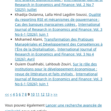
Research in Economics and Finance: Vol. 2 No 7
(2025): Juillet
Khadija Outanna, Lalla Hind Lagdim Soussi,
Qualité
du reporting RSE et mécanismes de gouvernance :
Cas des banques marocaines cotées
,
International
Journal of Research in Economics and Finance: Vol. 3
No 6-1 (2026): Juin 1
Mohamed Alami,
Transformation des Pratiques
Managériales et Développement des Compétences à
l’Ère de la Digitalisation
,
International Journal of
Research in Economics and Finance: Vol. 3 No 4
(2026): Avril
Ouiem Ouahhabi, Lahboub Zouiri,
Sur le rôle des
institutions pour le développement économique :
revue de littérature et faits stylisés
,
International
Journal of Research in Economics and Finance: Vol. 3
No 6-1 (2026): Juin 1
<<
<
4
5
6
7
8
9
10
11
12
13
>
>>
Vous pouvez également
Lancer une recherche avancée de