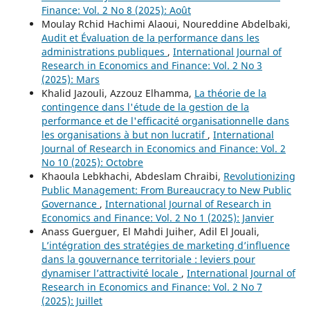
Finance: Vol. 2 No 8 (2025): Août
Moulay Rchid Hachimi Alaoui, Noureddine Abdelbaki,
Audit et Évaluation de la performance dans les
administrations publiques
,
International Journal of
Research in Economics and Finance: Vol. 2 No 3
(2025): Mars
Khalid Jazouli, Azzouz Elhamma,
La théorie de la
contingence dans l'étude de la gestion de la
performance et de l'efficacité organisationnelle dans
les organisations à but non lucratif
,
International
Journal of Research in Economics and Finance: Vol. 2
No 10 (2025): Octobre
Khaoula Lebkhachi, Abdeslam Chraibi,
Revolutionizing
Public Management: From Bureaucracy to New Public
Governance
,
International Journal of Research in
Economics and Finance: Vol. 2 No 1 (2025): Janvier
Anass Guerguer, El Mahdi Juiher, Adil El Jouali,
L’intégration des stratégies de marketing d’influence
dans la gouvernance territoriale : leviers pour
dynamiser l’attractivité locale
,
International Journal of
Research in Economics and Finance: Vol. 2 No 7
(2025): Juillet