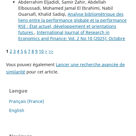
Abderrahim Eljadidi, Samir Zahir, Abdellah
Elboussadi, Mohamed Jamal El Ibrahimi, Nabil
Ouarsafi, Khalid Sadiqi,
Analyse bibliométrique des
liens entre la performance globale et la performance
RSE : État actuel, développement et orientations
futures
,
International Journal of Research in
Economics and Finance: Vol. 2 No 10 (2025): Octobre
1
2
3
4
5
6
7
8
9
10
>
>>
Vous pouvez également
Lancer une recherche avancée de
similarité
pour cet article.
Langue
Français (France)
English