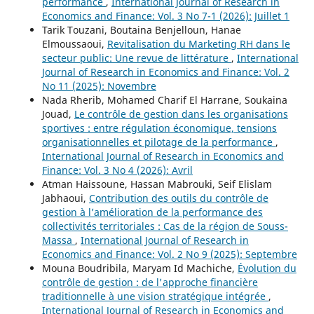
performance
,
International Journal of Research in
Economics and Finance: Vol. 3 No 7-1 (2026): Juillet 1
Tarik Touzani, Boutaina Benjelloun, Hanae
Elmoussaoui,
Revitalisation du Marketing RH dans le
secteur public: Une revue de littérature
,
International
Journal of Research in Economics and Finance: Vol. 2
No 11 (2025): Novembre
Nada Rherib, Mohamed Charif El Harrane, Soukaina
Jouad,
Le contrôle de gestion dans les organisations
sportives : entre régulation économique, tensions
organisationnelles et pilotage de la performance
,
International Journal of Research in Economics and
Finance: Vol. 3 No 4 (2026): Avril
Atman Haissoune, Hassan Mabrouki, Seif Elislam
Jabhaoui,
Contribution des outils du contrôle de
gestion à l’amélioration de la performance des
collectivités territoriales : Cas de la région de Souss-
Massa
,
International Journal of Research in
Economics and Finance: Vol. 2 No 9 (2025): Septembre
Mouna Boudribila, Maryam Id Machiche,
Évolution du
contrôle de gestion : de l'approche financière
traditionnelle à une vision stratégique intégrée
,
International Journal of Research in Economics and