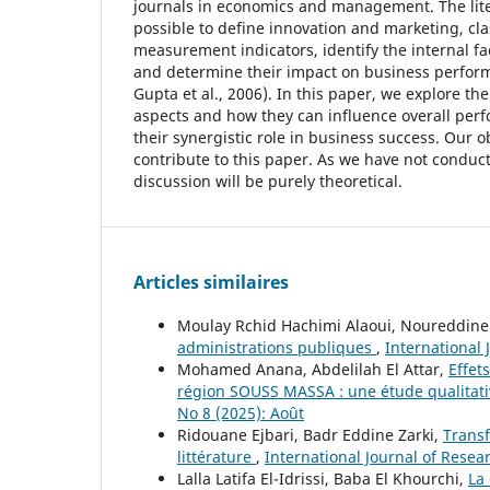
journals in economics and management. The lite
possible to define innovation and marketing, class
measurement indicators, identify the internal fa
and determine their impact on business perfor
Gupta et al., 2006). In this paper, we explore th
aspects and how they can influence overall per
their synergistic role in business success. Our ob
contribute to this paper. As we have not conduc
discussion will be purely theoretical.
Articles similaires
Moulay Rchid Hachimi Alaoui, Noureddine
administrations publiques
,
International 
Mohamed Anana, Abdelilah El Attar,
Effet
région SOUSS MASSA : une étude qualitat
No 8 (2025): Août
Ridouane Ejbari, Badr Eddine Zarki,
Transf
littérature
,
International Journal of Resea
Lalla Latifa El-Idrissi, Baba El Khourchi,
La