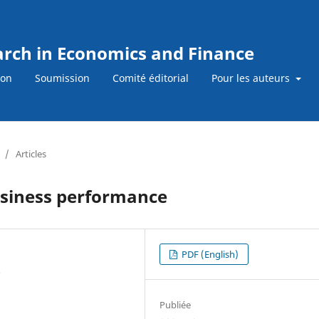
earch in Economics and Finance
ion
Soumission
Comité éditorial
Pour les auteurs
/
Articles
usiness performance
PDF (English)
o
Publiée