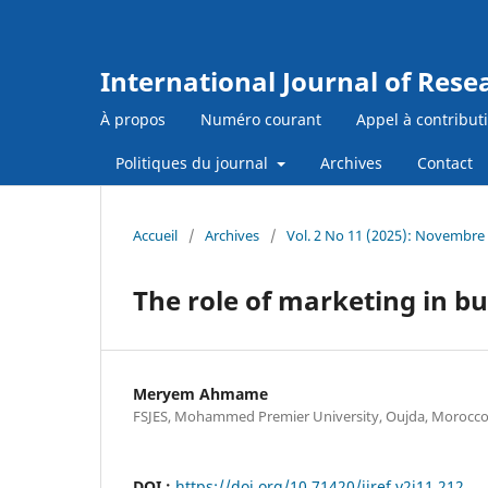
International Journal of Res
À propos
Numéro courant
Appel à contribut
Politiques du journal
Archives
Contact
Accueil
/
Archives
/
Vol. 2 No 11 (2025): Novembre
The role of marketing in b
Meryem Ahmame
FSJES, Mohammed Premier University, Oujda, Morocc
DOI :
https://doi.org/10.71420/ijref.v2i11.212