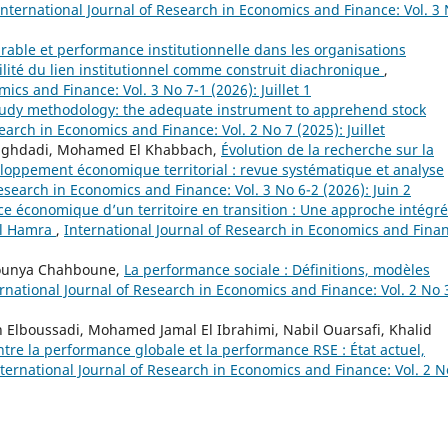
International Journal of Research in Economics and Finance: Vol. 3
able et performance institutionnelle dans les organisations
ilité du lien institutionnel comme construit diachronique
,
ics and Finance: Vol. 3 No 7-1 (2026): Juillet 1
tudy methodology: the adequate instrument to apprehend stock
earch in Economics and Finance: Vol. 2 No 7 (2025): Juillet
 Baghdadi, Mohamed El Khabbach,
Évolution de la recherche sur la
eloppement économique territorial : revue systématique et analyse
esearch in Economics and Finance: Vol. 3 No 6-2 (2026): Juin 2
ce économique d’un territoire en transition : Une approche intégr
El Hamra
,
International Journal of Research in Economics and Fina
Mounya Chahboune,
La performance sociale : Définitions, modèles
rnational Journal of Research in Economics and Finance: Vol. 2 No 
h Elboussadi, Mohamed Jamal El Ibrahimi, Nabil Ouarsafi, Khalid
ntre la performance globale et la performance RSE : État actuel,
ternational Journal of Research in Economics and Finance: Vol. 2 N