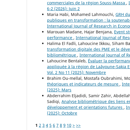
commerciales de la région Souss-Massa
,
6-2 (2026): Juin 2
Maria Habi, Mohamed Lahmouchi,
GRH dur
publiques en transformation : la soutenab
International Journal of Research in Econom
Marouan Madane, Hajar Benjana,
Event s
performance
,
International Journal of Res
Halima El Fadli, Lahoucine Ikkou, Siham
transformation digitale des PME et le dév
bibliométrique
,
International Journal of R
Lahoucine Bentaleb,
Évaluer la performan
appliquée à la région de Laâyoune-Sakia 
Vol. 2 No 11 (2025): Novembre
Brahim Ou-mellal, Mostafa Oubrahimi, 
théoriques et indicateurs de mesure
,
Inte
(2025): Mars
Abderrahim Eljadidi, Samir Zahir, Abdella
Sadiqi,
Analyse bibliométrique des liens e
développement et orientations futures
,
In
(2025): Octobre
1
2
3
4
5
6
7
8
9
10
>
>>