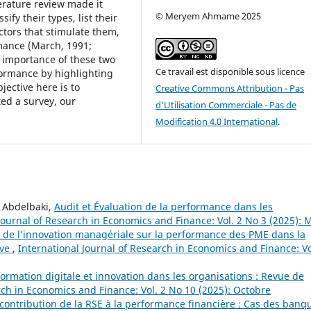
rature review made it
© Meryem Ahmame 2025
ify their types, list their
ctors that stimulate them,
mance (March, 1991;
e importance of these two
Ce travail est disponible sous licence
formance by highlighting
jective here is to
Creative Commons Attribution - Pas
ted a survey, our
d'Utilisation Commerciale - Pas de
Modification 4.0 International
.
 Abdelbaki,
Audit et Évaluation de la performance dans les
Journal of Research in Economics and Finance: Vol. 2 No 3 (2025): 
s de l’innovation managériale sur la performance des PME dans la
ive
,
International Journal of Research in Economics and Finance: Vo
ormation digitale et innovation dans les organisations : Revue de
rch in Economics and Finance: Vol. 2 No 10 (2025): Octobre
 contribution de la RSE à la performance financière : Cas des banq