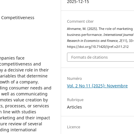
2025-12-15
, Competitiveness
Comment citer
Ahmame, M. (2025). The role of marketing 
business performance.
International Journal
Research in Economics and Finance
,
2
(11), 33
https://doi.org/10.71420/ijref.v2i11.212
Formats de citations
mpanies face
 competitiveness and
 a decisive role in their
variables that determine
Numéro
rowth of a company.
Vol. 2 No 11 (2025): Novembre
nding consumer needs and
s well as communicating
Rubrique
romotes value creation by
s, processes, or services
Articles
n line with studies
arketing and their impact
ture review of several
Licence
ding international