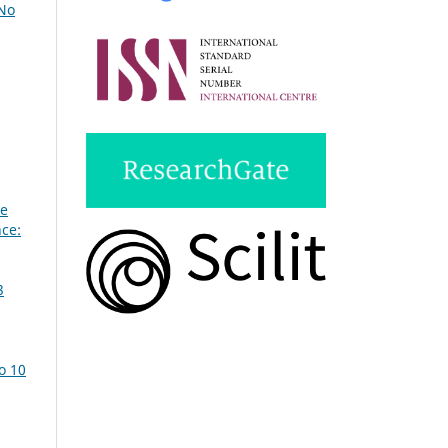
 No
ée
nce:
3
o 10