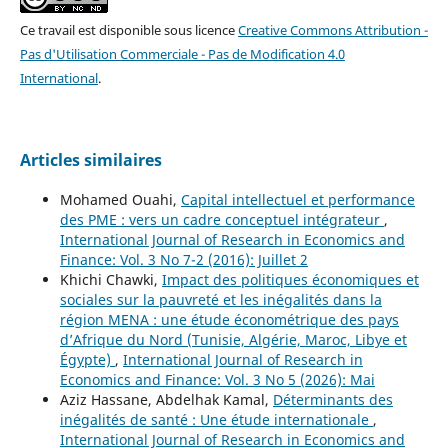
Ce travail est disponible sous licence
Creative Commons Attribution -
Pas d'Utilisation Commerciale - Pas de Modification 4.0
International
.
Articles similaires
Mohamed Ouahi,
Capital intellectuel et performance
des PME : vers un cadre conceptuel intégrateur
,
International Journal of Research in Economics and
Finance: Vol. 3 No 7-2 (2016): Juillet 2
Khichi Chawki,
Impact des politiques économiques et
sociales sur la pauvreté et les inégalités dans la
région MENA : une étude économétrique des pays
d’Afrique du Nord (Tunisie, Algérie, Maroc, Libye et
Égypte)
,
International Journal of Research in
Economics and Finance: Vol. 3 No 5 (2026): Mai
Aziz Hassane, Abdelhak Kamal,
Déterminants des
inégalités de santé : Une étude internationale
,
International Journal of Research in Economics and