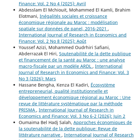
Finance: Vol. 2 No 4 (2025): Avril
Abdesslam El Mchiouit, Mohammed El Kamli, Brahim
Elotmani,
Inégalités sociales et croissance
économique régionale au Maroc : modélisation
spatiale sur données de panel, 2016-2021
,
International Journal of Research in Economics and
Finance: Vol. 2 No 8 (2025): Août
Youssef Azizi, Mohammed Oudrhiri Safiani,
Abderrazak El Hiri,
Soutenabilité de la dette publique
et financement de la santé au Maroc : une analyse
macro-fiscale par un modèle ARDL
,
International
Journal of Research in Economics and Finance: Vol. 3
No 3 (2026): Mars
Hassane Bengha, Kenza El Kadiri,
Écosystème
entrepreneurial, qualité institutionnelle et
développement économique régional au Maroc : Une
revue de littérature systématique par la méthode
PRISMA
,
International Journal of Research in
Economics and Finance: Vol. 3 No 6-2 (2026): Juin 2
Oumaima Bel Hadj Salah,
Approches économiques de
la soutenabilité de la dette publique: Revue de
littérature narrative
,
International Journal of Research