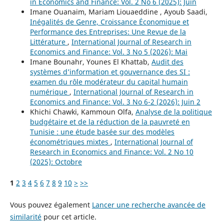
in Economics and Finance: Vol. 2 No 6 (2025): Juin
Imane Ouanaim, Mariam Liouaeddine , Ayoub Saadi,
Inégalités de Genre, Croissance Économique et
Performance des Entreprises: Une Revue de la
Littérature
,
International Journal of Research in
Economics and Finance: Vol. 3 No 5 (2026): Mai
Imane Bounahr, Younes El Khattab,
Audit des
systèmes d’information et gouvernance des SI :
examen du rôle modérateur du capital humain
numérique
,
International Journal of Research in
Economics and Finance: Vol. 3 No 6-2 (2026): Juin 2
Khichi Chawki, Kammoun Olfa,
Analyse de la politique
budgétaire et de la réduction de la pauvreté en
Tunisie : une étude basée sur des modèles
économétriques mixtes
,
International Journal of
Research in Economics and Finance: Vol. 2 No 10
(2025): Octobre
1
2
3
4
5
6
7
8
9
10
>
>>
Vous pouvez également
Lancer une recherche avancée de
similarité
pour cet article.