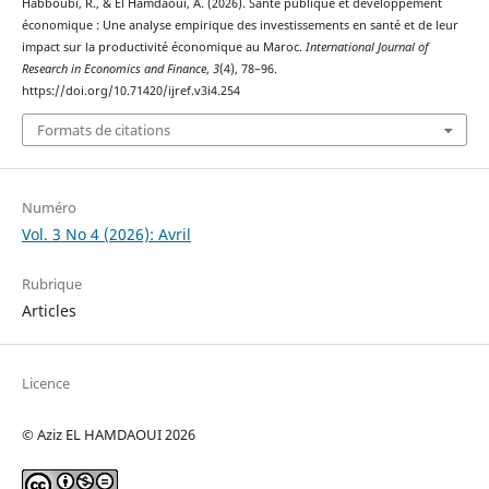
Habboubi, R., & El Hamdaoui, A. (2026). Santé publique et développement
économique : Une analyse empirique des investissements en santé et de leur
impact sur la productivité économique au Maroc.
International Journal of
Research in Economics and Finance
,
3
(4), 78–96.
https://doi.org/10.71420/ijref.v3i4.254
Formats de citations
Numéro
Vol. 3 No 4 (2026): Avril
Rubrique
Articles
Licence
© Aziz EL HAMDAOUI 2026