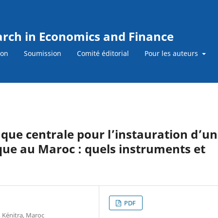
earch in Economics and Finance
ion
Soumission
Comité éditorial
Pour les auteurs
ue centrale pour l’instauration d’u
que au Maroc : quels instruments et
PDF
, Kénitra, Maroc