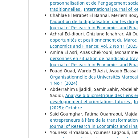
personnalisation et de l'engagement social
traditionnelles
,
International Journal of R
Chahlae El Mrabet El Bannai, Meriem Bou
l’adoption de la digitalisation par les di
Journal of Research in Economics and Finan
Achraf Ed-diouri, Ghizlane Ichahrar, Ali O
opportunités et positionnement du Maroc 
Economics and Finance: Vol. 2 No 11 (202
Amina El Asri, Anas Chekrouni, Mohamme
personnes en situation de handicap à trav
Journal of Research in Economics and Finan
Fouad Ouad, Warda El Azizi, Ayoub Elassal
Organisationnelle des Universités Maroca
1 No 1 (2024)
Abderrahim Eljadidi, Samir Zahir, Abdella
Sadiqi,
Analyse bibliométrique des liens e
développement et orientations futures
,
In
(2025): Octobre
Said Goumghar, Fatima Ouahraoui, Majda F
entrepreneurs à l’ère de la transformation
Journal of Research in Economics and Fina
Youness El Yaalaoui, Youness Lagzouli, Lat