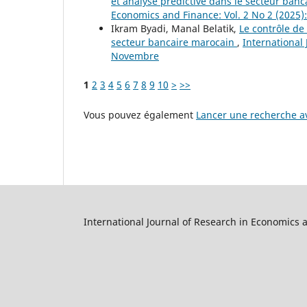
et analyse prédictive dans le secteur banca
Economics and Finance: Vol. 2 No 2 (2025):
Ikram Byadi, Manal Belatik,
Le contrôle de
secteur bancaire marocain
,
International
Novembre
1
2
3
4
5
6
7
8
9
10
>
>>
Vous pouvez également
Lancer une recherche av
International Journal of Research in Economics 