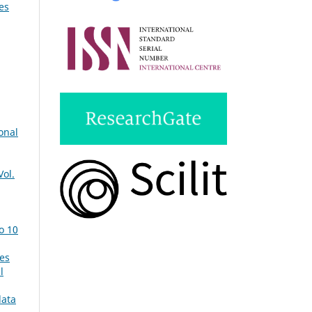
es
onal
Vol.
o 10
es
l
data