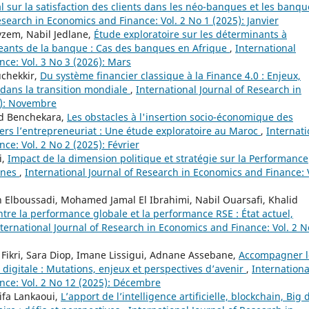
 sur la satisfaction des clients dans les néo-banques et les banqu
esearch in Economics and Finance: Vol. 2 No 1 (2025): Janvier
yzem, Nabil Jedlane,
Étude exploratoire sur les déterminants à
rigeants de la banque : Cas des banques en Afrique
,
International
ce: Vol. 3 No 3 (2026): Mars
uchekkir,
Du système financier classique à la Finance 4.0 : Enjeux,
dans la transition mondiale
,
International Journal of Research in
5): Novembre
d Benchekara,
Les obstacles à l'insertion socio-économique des
ers l’entrepreneuriat : Une étude exploratoire au Maroc
,
Internati
ce: Vol. 2 No 2 (2025): Février
i,
Impact de la dimension politique et stratégie sur la Performance
ines
,
International Journal of Research in Economics and Finance: 
h Elboussadi, Mohamed Jamal El Ibrahimi, Nabil Ouarsafi, Khalid
ntre la performance globale et la performance RSE : État actuel,
ternational Journal of Research in Economics and Finance: Vol. 2 N
ikri, Sara Diop, Imane Lissigui, Adnane Assebane,
Accompagner l
 digitale : Mutations, enjeux et perspectives d’avenir
,
Internationa
nce: Vol. 2 No 12 (2025): Décembre
ifa Lankaoui,
L’apport de l’intelligence artificielle, blockchain, Big 