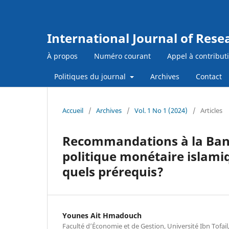
International Journal of Res
À propos
Numéro courant
Appel à contribut
Politiques du journal
Archives
Contact
Accueil
/
Archives
/
Vol. 1 No 1 (2024)
/
Articles
Recommandations à la Banq
politique monétaire islami
quels prérequis?
Younes Ait Hmadouch
Faculté d’Économie et de Gestion, Université Ibn Tofail