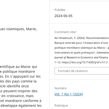
Publiée
2024-06-05
ues islamiques, Maroc,
Comment citer
Ait Hmadouch, Y. (2024). Recommandations
Banque centrale pour l’instauration d’une
politique monétaire islamique au Maroc : 
instruments et quels prérequis?.
Internatio
Journal of Research in Economics and Finance
1–12. https://doi.org/10.71420/ijref.v1i1.3
ientifique au Maroc qui
Formats de citations
e politique monétaire
es. En s'appuyant sur les
ales des pays comme la
icle identifie onze
Numéro
ui peuvent inspirer des
Vol. 1 No 1 (2024)
 en croissance, mais
nel monétaire conforme à
Rubrique
e développe également les