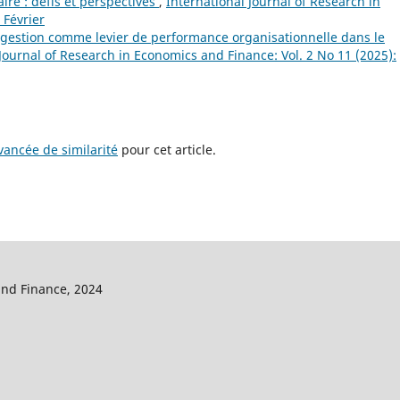
ire : défis et perspectives
,
International Journal of Research in
 Février
 gestion comme levier de performance organisationnelle dans le
 Journal of Research in Economics and Finance: Vol. 2 No 11 (2025):
ancée de similarité
pour cet article.
and Finance, 2024