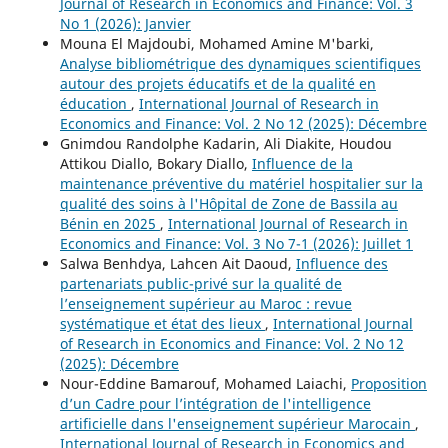
Journal of Research in Economics and Finance: Vol. 3
No 1 (2026): Janvier
Mouna El Majdoubi, Mohamed Amine M'barki,
Analyse bibliométrique des dynamiques scientifiques
autour des projets éducatifs et de la qualité en
éducation
,
International Journal of Research in
Economics and Finance: Vol. 2 No 12 (2025): Décembre
Gnimdou Randolphe Kadarin, Ali Diakite, Houdou
Attikou Diallo, Bokary Diallo,
Influence de la
maintenance préventive du matériel hospitalier sur la
qualité des soins à l'Hôpital de Zone de Bassila au
Bénin en 2025
,
International Journal of Research in
Economics and Finance: Vol. 3 No 7-1 (2026): Juillet 1
Salwa Benhdya, Lahcen Ait Daoud,
Influence des
partenariats public-privé sur la qualité de
l’enseignement supérieur au Maroc : revue
systématique et état des lieux
,
International Journal
of Research in Economics and Finance: Vol. 2 No 12
(2025): Décembre
Nour-Eddine Bamarouf, Mohamed Laiachi,
Proposition
d’un Cadre pour l’intégration de l'intelligence
artificielle dans l'enseignement supérieur Marocain
,
International Journal of Research in Economics and