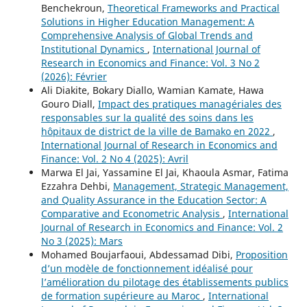
Benchekroun,
Theoretical Frameworks and Practical
Solutions in Higher Education Management: A
Comprehensive Analysis of Global Trends and
Institutional Dynamics
,
International Journal of
Research in Economics and Finance: Vol. 3 No 2
(2026): Février
Ali Diakite, Bokary Diallo, Wamian Kamate, Hawa
Gouro Diall,
Impact des pratiques managériales des
responsables sur la qualité des soins dans les
hôpitaux de district de la ville de Bamako en 2022
,
International Journal of Research in Economics and
Finance: Vol. 2 No 4 (2025): Avril
Marwa El Jai, Yassamine El Jai, Khaoula Asmar, Fatima
Ezzahra Dehbi,
Management, Strategic Management,
and Quality Assurance in the Education Sector: A
Comparative and Econometric Analysis
,
International
Journal of Research in Economics and Finance: Vol. 2
No 3 (2025): Mars
Mohamed Boujarfaoui, Abdessamad Dibi,
Proposition
d’un modèle de fonctionnement idéalisé pour
l’amélioration du pilotage des établissements publics
de formation supérieure au Maroc
,
International