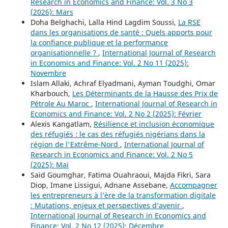
Research in Economics and Finance: Vol. 3 No 3
(2026): Mars
Doha Belghachi, Lalla Hind Lagdim Soussi,
La RSE
dans les organisations de santé : Quels apports pour
la confiance publique et la performance
organisationnelle ?
,
International Journal of Research
in Economics and Finance: Vol. 2 No 11 (2025):
Novembre
Islam Allaki, Achraf Elyadmani, Ayman Toudghi, Omar
Kharbouch,
Les Déterminants de la Hausse des Prix de
Pétrole Au Maroc
,
International Journal of Research in
Economics and Finance: Vol. 2 No 2 (2025): Février
Alexis Kangatlam,
Résilience et inclusion économique
des réfugiés : le cas des réfugiés nigérians dans la
région de l'Extrême-Nord
,
International Journal of
Research in Economics and Finance: Vol. 2 No 5
(2025): Mai
Said Goumghar, Fatima Ouahraoui, Majda Fikri, Sara
Diop, Imane Lissigui, Adnane Assebane,
Accompagner
les entrepreneurs à l’ère de la transformation digitale
: Mutations, enjeux et perspectives d’avenir
,
International Journal of Research in Economics and
Finance: Vol. 2 No 12 (2025): Décembre