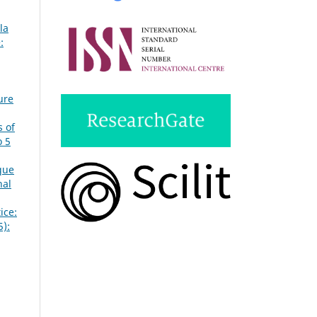
la
:
ure
 of
o 5
que
nal
ice:
5):