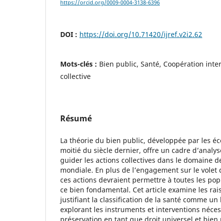
https://orcid.org/0009-0004-3138-6396
DOI :
https://doi.org/10.71420/ijref.v2i2.62
Mots-clés :
Bien public, Santé, Coopération inte
collective
Résumé
La théorie du bien public, développée par les éc
moitié du siècle dernier, offre un cadre d’anal
guider les actions collectives dans le domaine de
mondiale. En plus de l’engagement sur le volet 
ces actions devraient permettre à toutes les pop
ce bien fondamental. Cet article examine les rais
justifiant la classification de la santé comme un 
explorant les instruments et interventions néces
préservation en tant que droit universel et bien