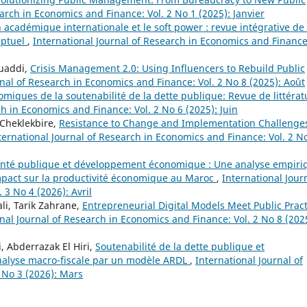
arch in Economics and Finance: Vol. 2 No 1 (2025): Janvier
 académique internationale et le soft power : revue intégrative de 
eptuel
,
International Journal of Research in Economics and Finance
uaddi,
Crisis Management 2.0: Using Influencers to Rebuild Public
rnal of Research in Economics and Finance: Vol. 2 No 8 (2025): Août
iques de la soutenabilité de la dette publique: Revue de littérat
ch in Economics and Finance: Vol. 2 No 6 (2025): Juin
Cheklekbire,
Resistance to Change and Implementation Challenges
ternational Journal of Research in Economics and Finance: Vol. 2 N
nté publique et développement économique : Une analyse empiri
impact sur la productivité économique au Maroc
,
International Jour
 3 No 4 (2026): Avril
li, Tarik Zahrane,
Entrepreneurial Digital Models Meet Public Pract
nal Journal of Research in Economics and Finance: Vol. 2 No 8 (202
 Abderrazak El Hiri,
Soutenabilité de la dette publique et
nalyse macro-fiscale par un modèle ARDL
,
International Journal of
 No 3 (2026): Mars