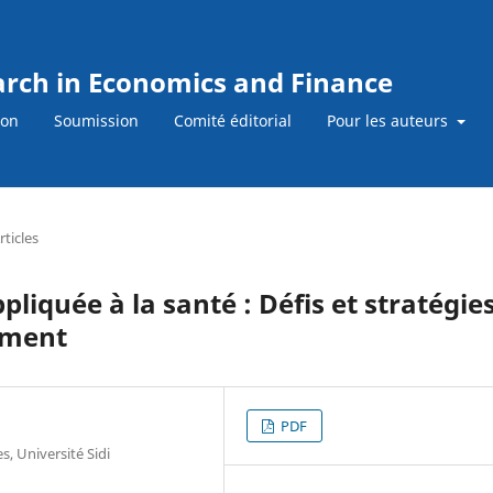
earch in Economics and Finance
ion
Soumission
Comité éditorial
Pour les auteurs
rticles
pliquée à la santé : Défis et stratégie
ement
PDF
s, Université Sidi