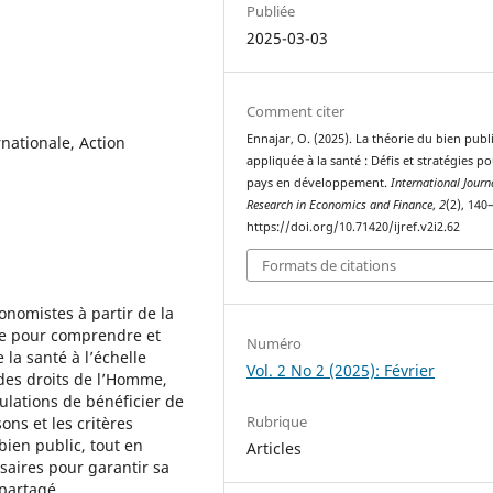
Publiée
2025-03-03
Comment citer
Ennajar, O. (2025). La théorie du bien publ
rnationale, Action
appliquée à la santé : Défis et stratégies po
pays en développement.
International Journ
Research in Economics and Finance
,
2
(2), 140
https://doi.org/10.71420/ijref.v2i2.62
Formats de citations
onomistes à partir de la
yse pour comprendre et
Numéro
 la santé à l’échelle
Vol. 2 No 2 (2025): Février
des droits de l’Homme,
ulations de bénéficier de
Rubrique
ons et les critères
bien public, tout en
Articles
saires pour garantir sa
 partagé.