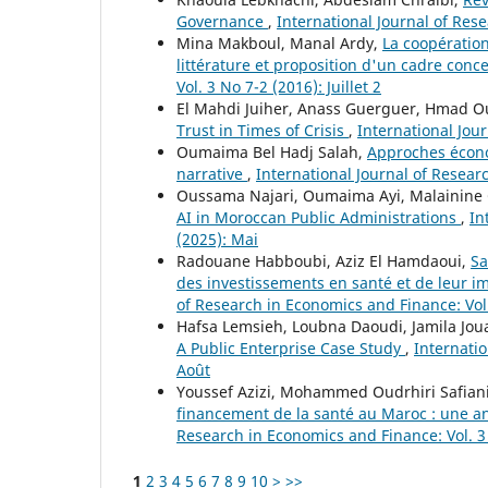
Governance
,
International Journal of Rese
Mina Makboul, Manal Ardy,
La coopération
littérature et proposition d'un cadre conc
Vol. 3 No 7-2 (2016): Juillet 2
El Mahdi Juiher, Anass Guerguer, Hmad O
Trust in Times of Crisis
,
International Jou
Oumaima Bel Hadj Salah,
Approches économ
narrative
,
International Journal of Resear
Oussama Najari, Oumaima Ayi, Malainine 
AI in Moroccan Public Administrations
,
In
(2025): Mai
Radouane Habboubi, Aziz El Hamdaoui,
Sa
des investissements en santé et de leur 
of Research in Economics and Finance: Vol.
Hafsa Lemsieh, Loubna Daoudi, Jamila Joua
A Public Enterprise Case Study
,
Internatio
Août
Youssef Azizi, Mohammed Oudrhiri Safiani,
financement de la santé au Maroc : une a
Research in Economics and Finance: Vol. 3
1
2
3
4
5
6
7
8
9
10
>
>>