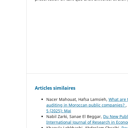
Articles similaires
Nacer Mahouat, Hafsa Lamsieh,
What are 
auditing in Moroccan public companies?
,
5 (2025): Mai
Nabil Zarki, Sanae El Beggar,
Du New Publi
International Journal of Research in Econom
Khaoula Lebkhachi, Abdeslam Chraibi,
Rev