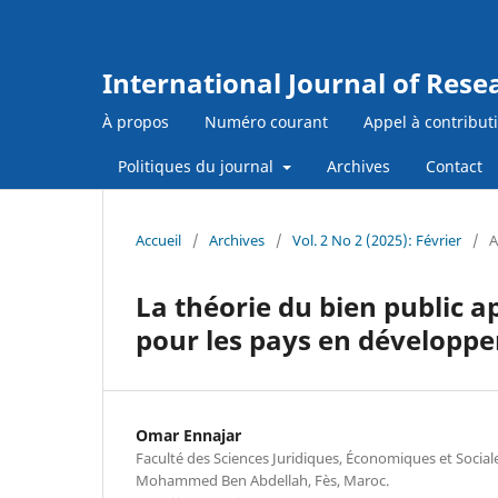
International Journal of Res
À propos
Numéro courant
Appel à contribut
Politiques du journal
Archives
Contact
Accueil
/
Archives
/
Vol. 2 No 2 (2025): Février
/
A
La théorie du bien public ap
pour les pays en développ
Omar Ennajar
Faculté des Sciences Juridiques, Économiques et Sociale
Mohammed Ben Abdellah, Fès, Maroc.