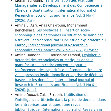
Mohamed Alami,
Transformation des Pratiques
Managériales et Développement des Compétences à
l’Ère de la Digitalisation
,
International Journal of
Research in Economics and Finance: Vol. 3 No 4
(2026): Avril
Amina El Asri, Anas Chekrouni, Mohammed
Benchekara,
Les obstacles à l'insertion socio-
économique des personnes en situation de handicap
à travers l’entrepreneuriat : Une étude exploratoire au
Maroc
,
International Journal of Research in
Economics and Finance: Vol. 2 No 2 (2025): Février
Amine Hamdaoui, El Houssaine Erraoui,
Exploiter le
potentiel des technologies numériques dans la
manufacture : un cadre conceptuel pour le
renforcement des capacités de l’économie circulaire
via la pression institutionnelle et la prise de décision
basée sur les données
,
International Journal of
Research in Economics and Finance: Vol. 3 No 6-1
(2026): Juin 1
Amine Douazi, Zakia Errabih,
L’utilisation de
l’intelligence artificielle dans la prise de décision dans
les entreprises touristiques : une revue
bibliométrique
,
International Journal of Research in