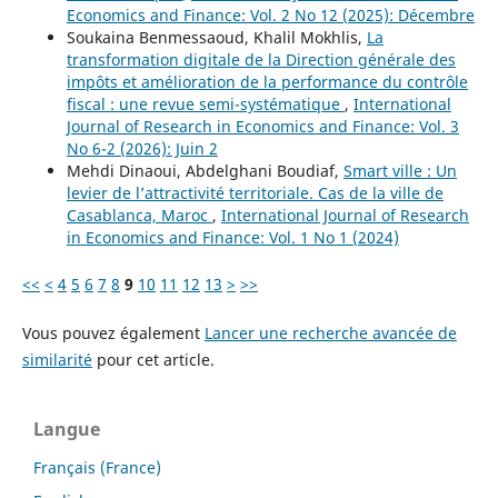
Economics and Finance: Vol. 2 No 12 (2025): Décembre
Soukaina Benmessaoud, Khalil Mokhlis,
La
transformation digitale de la Direction générale des
impôts et amélioration de la performance du contrôle
fiscal : une revue semi-systématique
,
International
Journal of Research in Economics and Finance: Vol. 3
No 6-2 (2026): Juin 2
Mehdi Dinaoui, Abdelghani Boudiaf,
Smart ville : Un
levier de l’attractivité territoriale. Cas de la ville de
Casablanca, Maroc
,
International Journal of Research
in Economics and Finance: Vol. 1 No 1 (2024)
<<
<
4
5
6
7
8
9
10
11
12
13
>
>>
Vous pouvez également
Lancer une recherche avancée de
similarité
pour cet article.
Langue
Français (France)