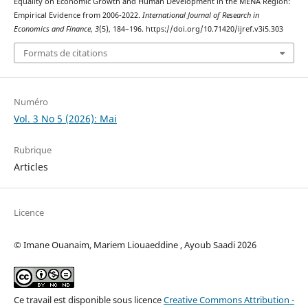
Equality on Economic Growth and Human Development in the MENA Region:
Empirical Evidence from 2006-2022.
International Journal of Research in
Economics and Finance
,
3
(5), 184–196. https://doi.org/10.71420/ijref.v3i5.303
Formats de citations
Numéro
Vol. 3 No 5 (2026): Mai
Rubrique
Articles
Licence
© Imane Ouanaim, Mariem Liouaeddine , Ayoub Saadi 2026
Ce travail est disponible sous licence
Creative Commons Attribution -