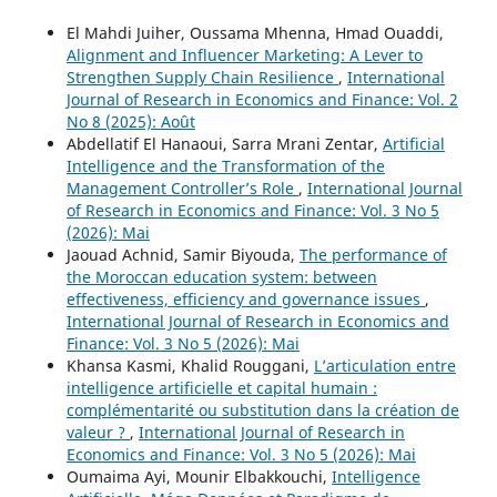
El Mahdi Juiher, Oussama Mhenna, Hmad Ouaddi,
Alignment and Influencer Marketing: A Lever to
Strengthen Supply Chain Resilience
,
International
Journal of Research in Economics and Finance: Vol. 2
No 8 (2025): Août
Abdellatif El Hanaoui, Sarra Mrani Zentar,
Artificial
Intelligence and the Transformation of the
Management Controller’s Role
,
International Journal
of Research in Economics and Finance: Vol. 3 No 5
(2026): Mai
Jaouad Achnid, Samir Biyouda,
The performance of
the Moroccan education system: between
effectiveness, efficiency and governance issues
,
International Journal of Research in Economics and
Finance: Vol. 3 No 5 (2026): Mai
Khansa Kasmi, Khalid Rouggani,
L’articulation entre
intelligence artificielle et capital humain :
complémentarité ou substitution dans la création de
valeur ?
,
International Journal of Research in
Economics and Finance: Vol. 3 No 5 (2026): Mai
Oumaima Ayi, Mounir Elbakkouchi,
Intelligence