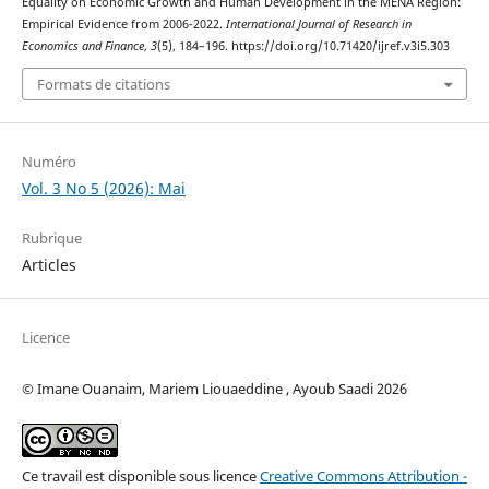
Equality on Economic Growth and Human Development in the MENA Region:
Empirical Evidence from 2006-2022.
International Journal of Research in
Economics and Finance
,
3
(5), 184–196. https://doi.org/10.71420/ijref.v3i5.303
Formats de citations
Numéro
Vol. 3 No 5 (2026): Mai
Rubrique
Articles
Licence
© Imane Ouanaim, Mariem Liouaeddine , Ayoub Saadi 2026
Ce travail est disponible sous licence
Creative Commons Attribution -