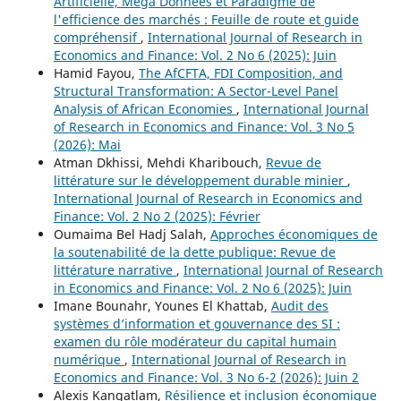
Artificielle, Méga Données et Paradigme de
l'efficience des marchés : Feuille de route et guide
compréhensif
,
International Journal of Research in
Economics and Finance: Vol. 2 No 6 (2025): Juin
Hamid Fayou,
The AfCFTA, FDI Composition, and
Structural Transformation: A Sector-Level Panel
Analysis of African Economies
,
International Journal
of Research in Economics and Finance: Vol. 3 No 5
(2026): Mai
Atman Dkhissi, Mehdi Kharibouch,
Revue de
littérature sur le développement durable minier
,
International Journal of Research in Economics and
Finance: Vol. 2 No 2 (2025): Février
Oumaima Bel Hadj Salah,
Approches économiques de
la soutenabilité de la dette publique: Revue de
littérature narrative
,
International Journal of Research
in Economics and Finance: Vol. 2 No 6 (2025): Juin
Imane Bounahr, Younes El Khattab,
Audit des
systèmes d’information et gouvernance des SI :
examen du rôle modérateur du capital humain
numérique
,
International Journal of Research in
Economics and Finance: Vol. 3 No 6-2 (2026): Juin 2
Alexis Kangatlam,
Résilience et inclusion économique