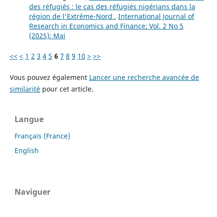
des réfugiés : le cas des réfugiés nigérians dans la
région de l'Extrême-Nord
,
International Journal of
Research in Economics and Finance: Vol. 2 No 5
(2025): Mai
<<
<
1
2
3
4
5
6
7
8
9
10
>
>>
Vous pouvez également
Lancer une recherche avancée de
similarité
pour cet article.
Langue
Français (France)
English
Naviguer