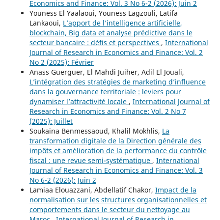
Economics and Finance: Vol. 3 No 6-2 (2026): Juin 2
Youness El Yaalaoui, Youness Lagzouli, Latifa
Lankaoui,
L’apport de l’intelligence artificielle,
blockchain, Big data et analyse prédictive dans le
secteur bancaire : défis et perspectives
,
International
Journal of Research in Economics and Finance: Vol. 2
No 2 (2025): Février
Anass Guerguer, El Mahdi Juiher, Adil El Jouali,
L’intégration des stratégies de marketing d’influence
dans la gouvernance territoriale : leviers pour
dynamiser l’attractivité locale
,
International Journal of
Research in Economics and Finance: Vol. 2 No 7
(2025): Juillet
Soukaina Benmessaoud, Khalil Mokhlis,
La
transformation digitale de la Direction générale des
impôts et amélioration de la performance du contrôle
fiscal : une revue semi-systématique
,
International
Journal of Research in Economics and Finance: Vol. 3
No 6-2 (2026): Juin 2
Lamiaa Elouazzani, Abdellatif Chakor,
Impact de la
normalisation sur les structures organisationnelles et
comportements dans le secteur du nettoyage au
Maroc
,
International Journal of Research in