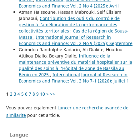
Economics and Finance: Vol. 2 No 4 (2025): Avril
Atman Haissoune, Hassan Mabrouki, Seif Elislam
Jabhaoui,
Contribution des outils du contrôle de
gestion à l’amélioration de la performance des
collectivités territoriales : Cas de la région de Souss-
Massa
,
International Journal of Research in
Economics and Finance: Vol. 2 No 9 (2025): Septembre
Gnimdou Randolphe Kadarin, Ali Diakite, Houdou
Attikou Diallo, Bokary Diallo,
Influence de la
maintenance préventive du matériel hospitalier sur la
qualité des soins à l'Hôpital de Zone de Bassila au
Bénin en 2025
,
International Journal of Research in
Economics and Finance: Vol. 3 No 7-1 (2026): Juillet 1
1
2
3
4
5
6
7
8
9
10
>
>>
Vous pouvez également
Lancer une recherche avancée de
similarité
pour cet article.
Langue