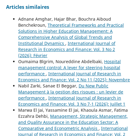
Articles similaires
Adnane Amghar, Hajar Bhar, Bouchra Aiboud
Benchekroun,
Theoretical Frameworks and Practical
Solutions in Higher Education Management: A
Comprehensive Analysis of Global Trends and
Institutional Dynamics
,
International Journal of
Research in Economics and Finance: Vol. 3 No 2
(2026): Février
Oumaima Blgrim, Noureddine Abdelbaki,
Hospital
management control: A lever for steering hospital
performance
,
International Journal of Research in
Economics and Finance: Vol. 2 No 11 (2025): Novembre
Nabil Zarki, Sanae El Beggar,
Du New Public
Management à la gestion des risques : un levier de
performance
,
International Journal of Research in
Economics and Finance: Vol. 3 No 7-1 (2026): Juillet 1
Marwa El Jai, Yassamine El Jai, Khaoula Asmar, Fatima
Ezzahra Dehbi,
Management, Strategic Management,
and Quality Assurance in the Education Sector: A
Comparative and Econometric Analysis
,
International
Journal of Research in Economics and Finance: Vol. 2