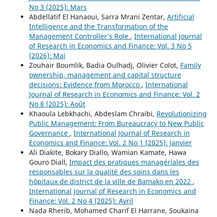
No 3 (2025): Mars
Abdellatif El Hanaoui, Sarra Mrani Zentar,
Artificial
Intelligence and the Transformation of the
Management Controller’s Role
,
International Journal
of Research in Economics and Finance: Vol. 3 No 5
(2026): Mai
Zouhair Boumlik, Badia Oulhadj, Olivier Colot,
Family
ownership, management and capital structure
decisions: Evidence from Morocco
,
International
Journal of Research in Economics and Finance: Vol. 2
No 8 (2025): Août
Khaoula Lebkhachi, Abdeslam Chraibi,
Revolutionizing
Public Management: From Bureaucracy to New Public
Governance
,
International Journal of Research in
Economics and Finance: Vol. 2 No 1 (2025): Janvier
Ali Diakite, Bokary Diallo, Wamian Kamate, Hawa
Gouro Diall,
Impact des pratiques managériales des
responsables sur la qualité des soins dans les
hôpitaux de district de la ville de Bamako en 2022
,
International Journal of Research in Economics and
Finance: Vol. 2 No 4 (2025): Avril
Nada Rherib, Mohamed Charif El Harrane, Soukaina