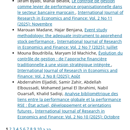
Ikram Byadi, Manal Belatik,
Le contrôle de gestion
comme levier de performance organisationnelle dans
le secteur bancaire marocain
,
International Journal of
Research in Economics and Finance: Vol. 2 No 11
(2025): Novembre
Marouan Madane, Hajar Benjana,
Event study
methodology: the adequate instrument to apprehend
stock performance
,
International Journal of Research
in Economics and Finance: Vol. 2 No 7 (2025): Juillet
Mouna Boudribila, Maryam Id Machiche,
Évolution du
contrôle de gestion : de l'approche financière
traditionnelle à une vision stratégique intégrée
,
International Journal of Research in Economics and
Finance: Vol. 2 No 8 (2025): Août
Abderrahim Eljadidi, Samir Zahir, Abdellah
Elboussadi, Mohamed Jamal El Ibrahimi, Nabil
Ouarsafi, Khalid Sadiqi,
Analyse bibliométrique des
liens entre la performance globale et la performance
RSE : État actuel, développement et orientations
futures
,
International Journal of Research in
Economics and Finance: Vol. 2 No 10 (2025): Octobre
1
2
3
4
5
6
7
8
9
10
>
>>